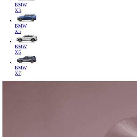
BMW
X3
BMW
X5
BMW
X6
BMW
X7