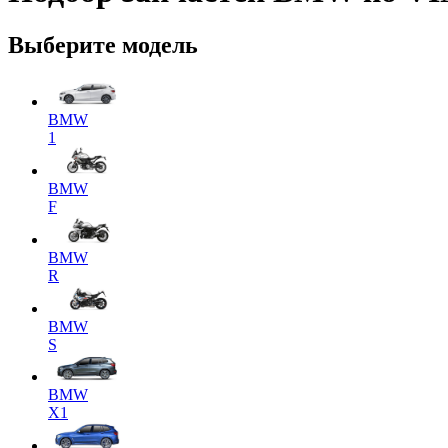
Выберите модель
BMW
1
BMW
F
BMW
R
BMW
S
BMW
X1