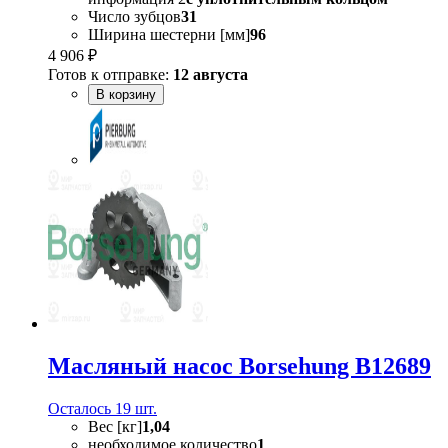
Число зубцов
31
Ширина шестерни [мм]
96
4 906 ₽
Готов к отправке:
12 августа
В корзину
Масляный насос Borsehung B12689
Осталось 19 шт.
Вес [кг]
1,04
необходимое количество
1