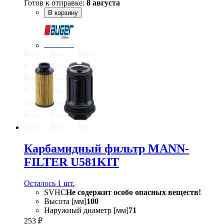
Готов к отправке:
8 августа
В корзину
Карбамидный фильтр MANN-
FILTER U581KIT
Осталось 1 шт.
SVHC
Не содержит особо опасных веществ!
Высота [мм]
100
Наружный диаметр [мм]
71
253 ₽