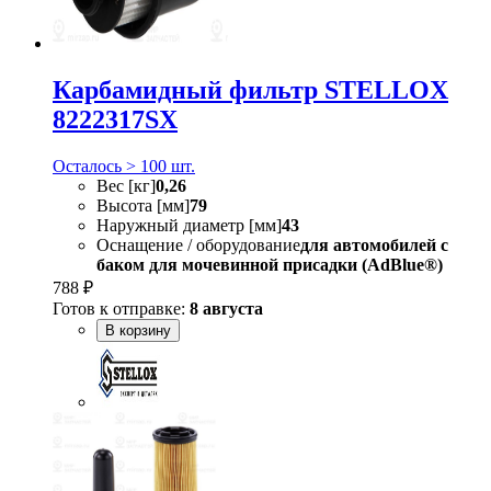
Карбамидный фильтр STELLOX
8222317SX
Осталось > 100 шт.
Вес [кг]
0,26
Высота [мм]
79
Наружный диаметр [мм]
43
Оснащение / оборудование
для автомобилей с
баком для мочевинной присадки (AdBlue®)
788 ₽
Готов к отправке:
8 августа
В корзину