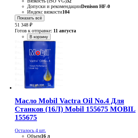
Вязкость (ISO VG)
32
Допуски и рекомендации
Denison HF-0
Индекс вязкости
104
Показать всё
51 348 ₽
Готов к отправке:
11 августа
В корзину
Масло Mobil Vactra Oil No.4 Для
Станков (16Л) Mobil 155675 MOBIL
155675
Осталось 4 шт.
Объем
16 л