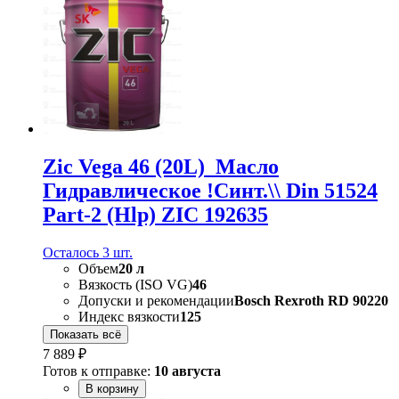
Zic Vega 46 (20L)_Масло
Гидравлическое !Синт.\\ Din 51524
Part-2 (Hlp) ZIC 192635
Осталось 3 шт.
Объем
20 л
Вязкость (ISO VG)
46
Допуски и рекомендации
Bosch Rexroth RD 90220
Индекс вязкости
125
Показать всё
7 889 ₽
Готов к отправке:
10 августа
В корзину