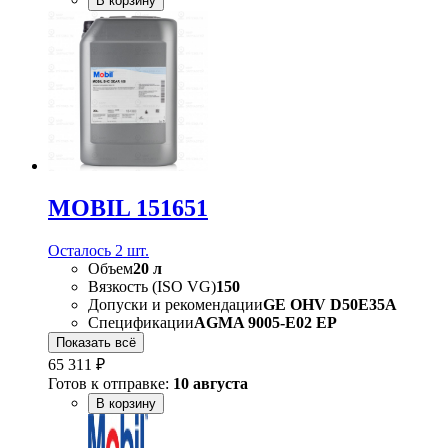
В корзину
MOBIL 151651
Осталось 2 шт.
Объем
20 л
Вязкость (ISO VG)
150
Допуски и рекомендации
GE OHV D50E35A
Спецификации
AGMA 9005-E02 EP
Показать всё
65 311 ₽
Готов к отправке:
10 августа
В корзину