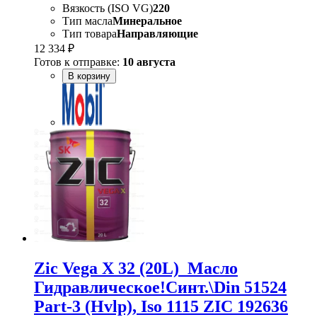
Вязкость (ISO VG)
220
Тип масла
Минеральное
Тип товара
Направляющие
12 334 ₽
Готов к отправке:
10 августа
В корзину
Zic Vega X 32 (20L)_Масло
Гидравлическое!Синт.\Din 51524
Part-3 (Hvlp), Iso 1115 ZIC 192636