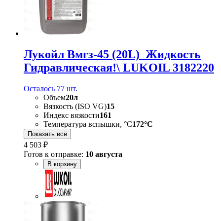
Лукойл Вмгз-45 (20L)_Жидкость
Гидравлическая!\ LUKOIL 3182220
Осталось 77 шт.
Объем
20л
Вязкость (ISO VG)
15
Индекс вязкости
161
Температура вспышки, °С
172°С
Показать всё
4 503 ₽
Готов к отправке:
10 августа
В корзину