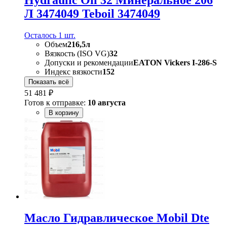
Hydraulic Oil 32 Минеральное 206
Л 3474049 Teboil 3474049
Осталось 1 шт.
Объем
216,5л
Вязкость (ISO VG)
32
Допуски и рекомендации
EATON Vickers I-286-S
Индекс вязкости
152
Показать всё
51 481 ₽
Готов к отправке:
10 августа
В корзину
Масло Гидравлическое Mobil Dte