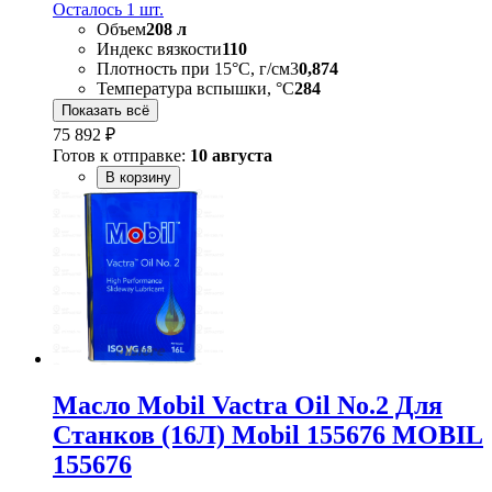
Осталось 1 шт.
Объем
208 л
Индекс вязкости
110
Плотность при 15°C, г/см3
0,874
Температура вспышки, °С
284
Показать всё
75 892 ₽
Готов к отправке:
10 августа
В корзину
Масло Mobil Vactra Oil No.2 Для
Станков (16Л) Mobil 155676 MOBIL
155676