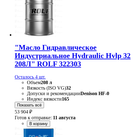
"Масло Гидравлическое
Индустриальное Hydraulic Hvlp 32
208Л" ROLF 322303
Осталось 4 шт.
Объем
208 л
Вязкость (ISO VG)
32
Допуски и рекомендации
Denison HF-0
Индекс вязкости
165
Показать всё
53 904 ₽
Готов к отправке:
11 августа
В корзину