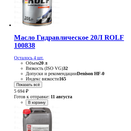
Масло Гидравлическое 20Л ROLF
100838
Осталось 4 шт.
Объем
20 л
Вязкость (ISO VG)
32
Допуски и рекомендации
Denison HF-0
Индекс вязкости
165
Показать всё
5 694 ₽
Готов к отправке:
11 августа
В корзину