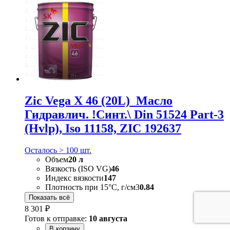
Zic Vega X 46 (20L)_Масло
Гидравлич. !Синт.\ Din 51524 Part-3
(Hvlp), Iso 11158, ZIC 192637
Осталось > 100 шт.
Объем
20 л
Вязкость (ISO VG)
46
Индекс вязкости
147
Плотность при 15°C, г/см3
0.84
Показать всё
8 301 ₽
Готов к отправке:
10 августа
В корзину