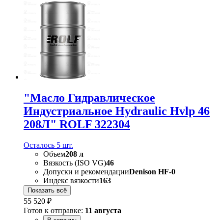
"Масло Гидравлическое
Индустриальное Hydraulic Hvlp 46
208Л" ROLF 322304
Осталось 5 шт.
Объем
208 л
Вязкость (ISO VG)
46
Допуски и рекомендации
Denison HF-0
Индекс вязкости
163
Показать всё
55 520 ₽
Готов к отправке:
11 августа