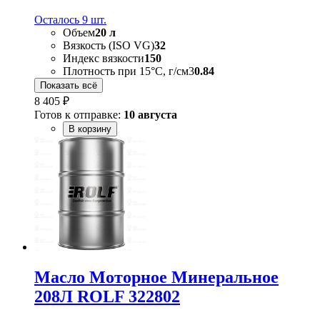
Осталось 9 шт.
Объем
20 л
Вязкость (ISO VG)
32
Индекс вязкости
150
Плотность при 15°C, г/см3
0.84
Показать всё
8 405 ₽
Готов к отправке:
10 августа
В корзину
Масло Моторное Минеральное
208Л ROLF 322802