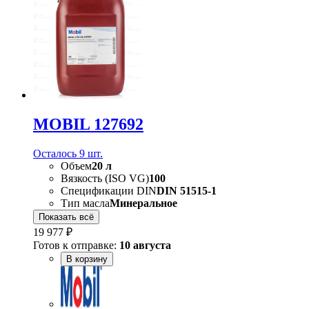
MOBIL 127692
Осталось 9 шт.
Объем
20 л
Вязкость (ISO VG)
100
Спецификации DIN
DIN 51515-1
Тип масла
Минеральное
Показать всё
19 977 ₽
Готов к отправке:
10 августа
В корзину