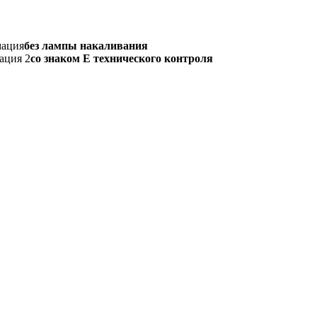
мация
без лампы накаливания
ация 2
со знаком Е технического контроля