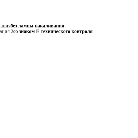
мация
без лампы накаливания
ация 2
со знаком Е технического контроля