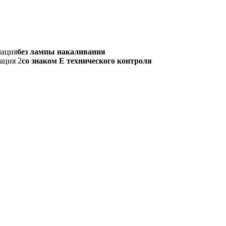
мация
без лампы накаливания
ация 2
со знаком Е технического контроля