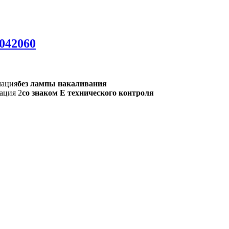
042060
мация
без лампы накаливания
ация 2
со знаком Е технического контроля