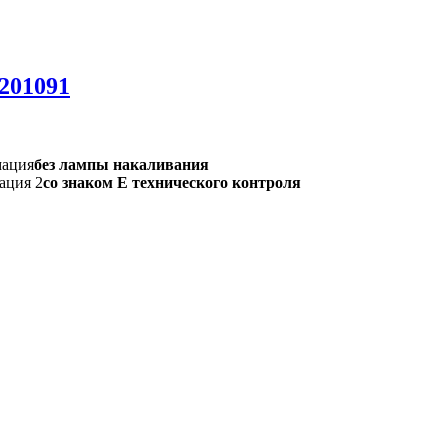
201091
мация
без лампы накаливания
ация 2
со знаком Е технического контроля