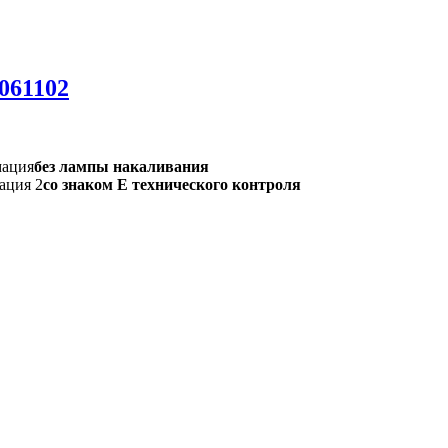
061102
мация
без лампы накаливания
ация 2
со знаком Е технического контроля