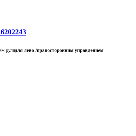
6202243
ем руля
для лево-/правосторонним управлением