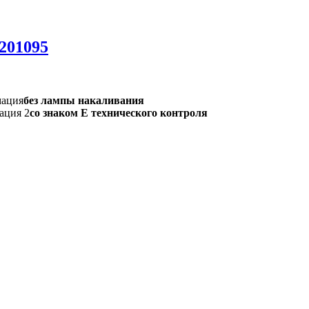
201095
мация
без лампы накаливания
ация 2
со знаком Е технического контроля