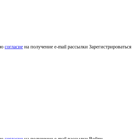
аю
согласие
на получение e-mail рассылки
Зарегистрироваться
аю
согласие
на получение e-mail рассылки
Войти