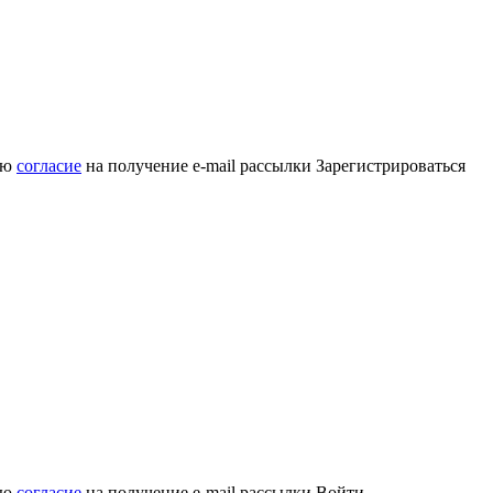
аю
согласие
на получение e-mail рассылки
Зарегистрироваться
аю
согласие
на получение e-mail рассылки
Войти