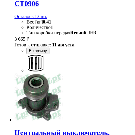
CT0906
Осталось 13 шт.
Вес [кг]
0,41
Количество
1
Тип коробки передач
Renault JH3
3 665 ₽
Готов к отправке:
11 августа
В корзину
Центральный выключатель,