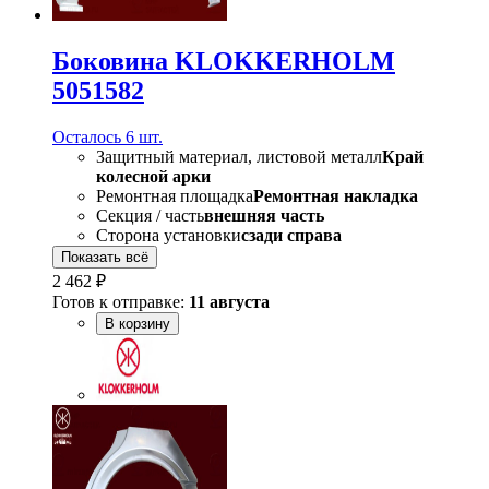
Боковина KLOKKERHOLM
5051582
Осталось 6 шт.
Защитный материал, листовой металл
Край
колесной арки
Ремонтная площадка
Ремонтная накладка
Секция / часть
внешняя часть
Сторона установки
сзади справа
Показать всё
2 462 ₽
Готов к отправке:
11 августа
В корзину