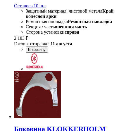
Осталось 10 шт.
Защитный материал, листовой металл
Край
колесной арки
Ремонтная площадка
Ремонтная накладка
Секция / часть
внешняя часть
Сторона установки
справа
2 183 ₽
Готов к отправке:
11 августа
В корзину
Боковина KLOKKERHOLM