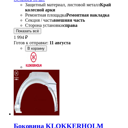
Защитный материал, листовой металл
Край
колесной арки
Ремонтная площадка
Ремонтная накладка
Секция / часть
внешняя часть
Сторона установки
справа
Показать всё
1 994 ₽
Готов к отправке:
11 августа
В корзину
Боковина KLOKKERHOLM