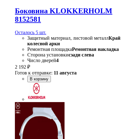
Боковина KLOKKERHOLM
8152581
Осталось 5 шт.
Защитный материал, листовой металл
Край
колесной арки
Ремонтная площадка
Ремонтная накладка
Сторона установки
сзади слева
Число дверей
4
2 192 ₽
Готов к отправке:
11 августа
В корзину