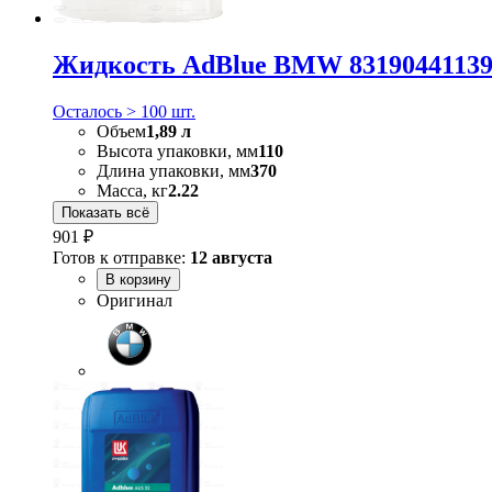
Жидкость AdBlue BMW 8319044113
Осталось > 100 шт.
Объем
1,89 л
Высота упаковки, мм
110
Длина упаковки, мм
370
Масса, кг
2.22
Показать всё
901 ₽
Готов к отправке:
12 августа
В корзину
Оригинал