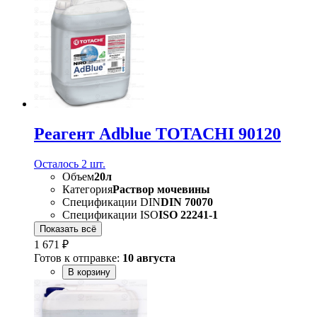
Реагент Adblue TOTACHI 90120
Осталось 2 шт.
Объем
20л
Категория
Раствор мочевины
Спецификации DIN
DIN 70070
Спецификации ISO
ISO 22241-1
Показать всё
1 671 ₽
Готов к отправке:
10 августа
В корзину