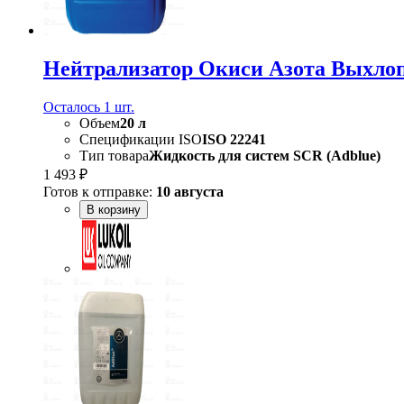
Нейтрализатор Окиси Азота Выхлоп
Осталось 1 шт.
Объем
20 л
Спецификации ISO
ISO 22241
Тип товара
Жидкость для систем SCR (Adblue)
1 493 ₽
Готов к отправке:
10 августа
В корзину