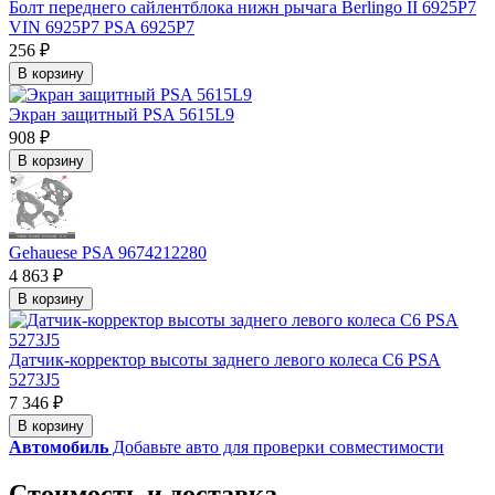
Болт переднего сайлентблока нижн рычага Berlingo II 6925P7
VIN 6925P7 PSA 6925P7
256 ₽
В корзину
Экран защитный PSA 5615L9
908 ₽
В корзину
Gehauese PSA 9674212280
4 863 ₽
В корзину
Датчик-корректор высоты заднего левого колеса С6 PSA
5273J5
7 346 ₽
В корзину
Автомобиль
Добавьте авто для проверки совместимости
Стоимость и доставка